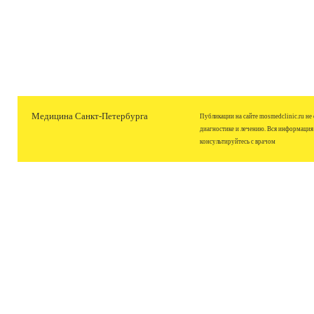
Медицина Санкт-Петербурга
Публикации на сайте mosmedclinic.ru не
диагностике и лечению. Вся информация
консультируйтесь с врачом